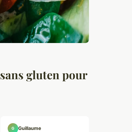
sans gluten pour
Guillaume
G