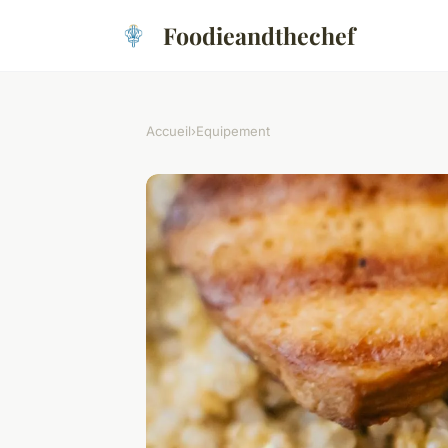
Foodieandthechef
Accueil
›
Equipement