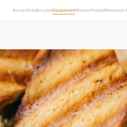
Accueil
Actu
Bon plan
Equipement
Minceur
Produit
Restaurant 