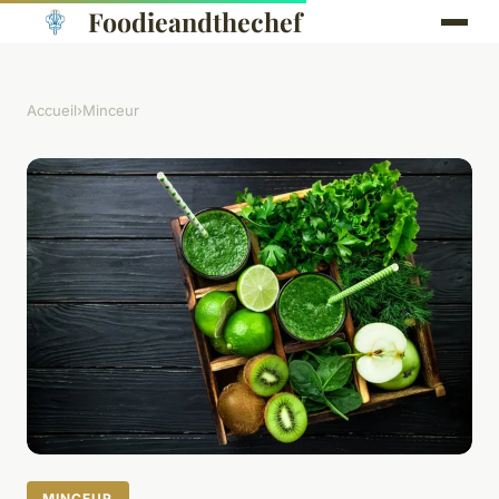
Foodieandthechef
Accueil
›
Minceur
MINCEUR