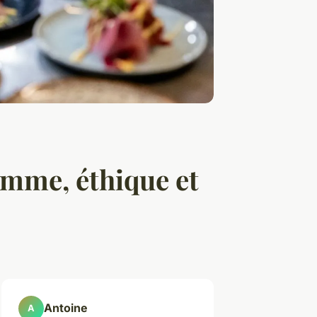
amme, éthique et
Antoine
A