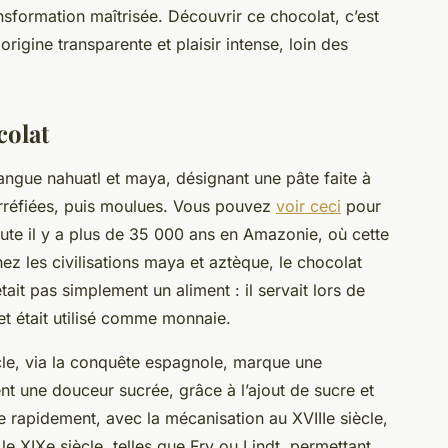
nsformation maîtrisée. Découvrir ce chocolat, c’est
origine transparente et plaisir intense, loin des
colat
langue nahuatl et maya, désignant une pâte faite à
orréfiées, puis moulues. Vous pouvez
voir ceci
pour
bute il y a plus de 35 000 ans en Amazonie, où cette
hez les civilisations maya et aztèque, le chocolat
ait pas simplement un aliment : il servait lors de
e et était utilisé comme monnaie.
cle, via la conquête espagnole, marque une
t une douceur sucrée, grâce à l’ajout de sucre et
ue rapidement, avec la mécanisation au XVIIIe siècle,
e XIXe siècle, telles que Fry ou Lindt, permettant