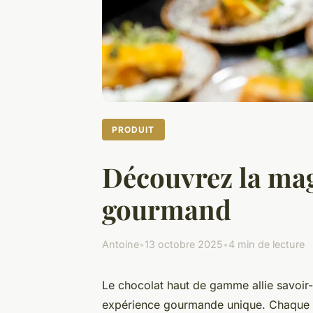
PRODUIT
Découvrez la mag
gourmand
Antoine
•
13 octobre 2025
•
4 min de lecture
Le chocolat haut de gamme allie savoir-fa
expérience gourmande unique. Chaque ta