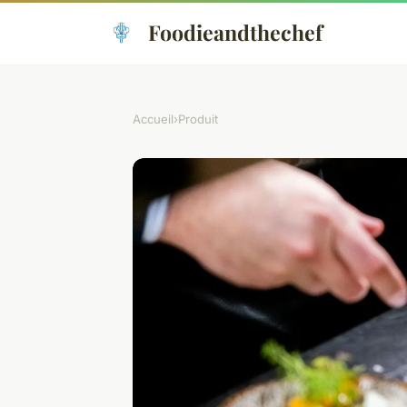
Foodieandthechef
Accueil
›
Produit