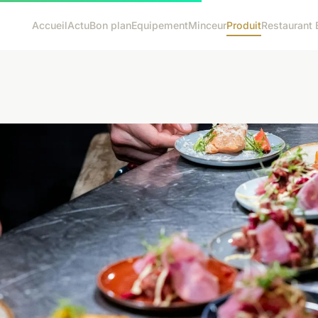
Accueil
Actu
Bon plan
Equipement
Minceur
Produit
Restaurant 