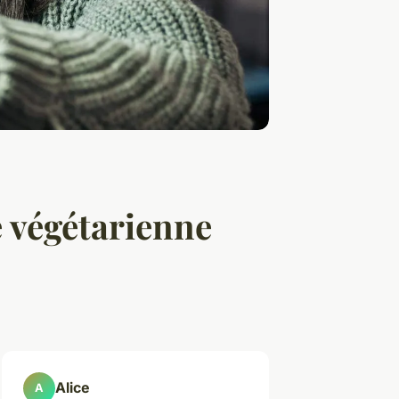
e végétarienne
Alice
A