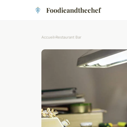
Foodieandthechef
Accueil
›
Restaurant Bar