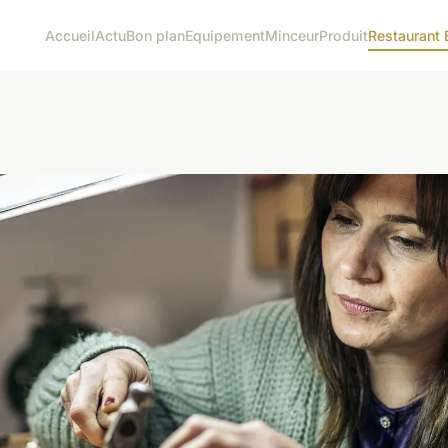
Accueil
Actu
Bon plan
Equipement
Minceur
Produit
Restaurant 