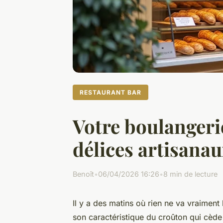
RESTAURANT BAR
Votre boulangeri
délices artisana
Benoît
•
06/04/2026 16:26
•
8 min de lecture
Il y a des matins où rien ne va vraiment
son caractéristique du croûton qui cède