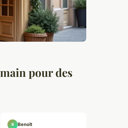
rmain pour des
Benoît
B