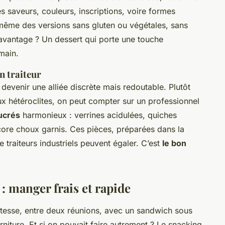
es saveurs, couleurs, inscriptions, voire formes
 même des versions sans gluten ou végétales, sans
 L’avantage ? Un dessert qui porte une touche
main.
on traiteur
 devenir une alliée discrète mais redoutable. Plutôt
hétéroclites, on peut compter sur un professionnel
ucrés
harmonieux : verrines acidulées, quiches
core choux garnis. Ces pièces, préparées dans la
 traiteurs industriels peuvent égaler. C’est
le bon
: manger frais et rapide
itesse, entre deux réunions, avec un sandwich sous
niture. Et si on pouvait faire autrement ? Le snacking