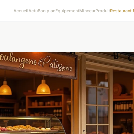
Accueil
Actu
Bon plan
Equipement
Minceur
Produit
Restaurant 