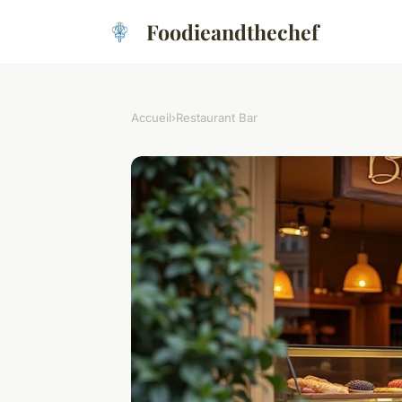
Foodieandthechef
Accueil
›
Restaurant Bar