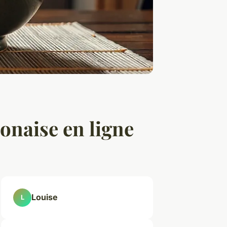
ponaise en ligne
Louise
L