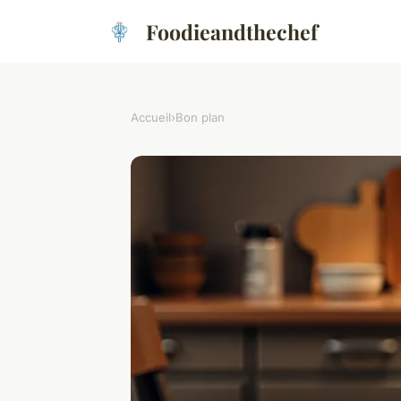
Foodieandthechef
Accueil
›
Bon plan