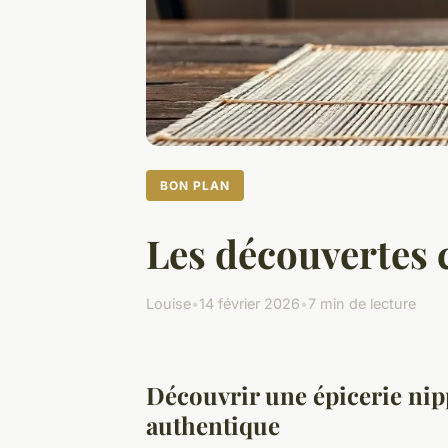
BON PLAN
Les découvertes c
Louise
•
14 février 2026
•
7 min de lecture
Découvrir une épicerie nipp
authentique