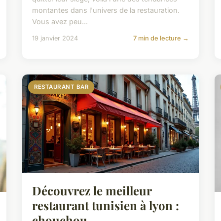
montantes dans l'univers de la restauration.
Vous avez peu...
19 janvier 2024
7 min de lecture →
RESTAURANT BAR
Découvrez le meilleur
restaurant tunisien à lyon :
chouchou