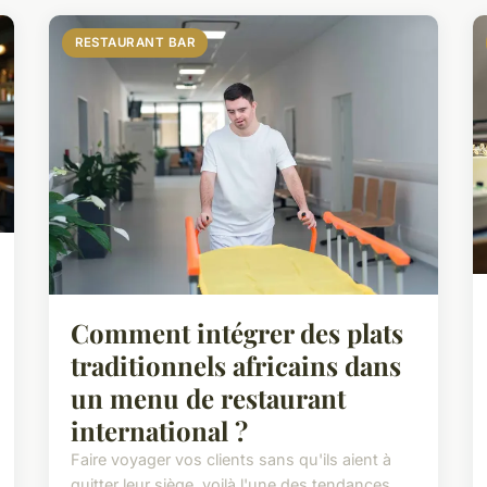
RESTAURANT BAR
Comment intégrer des plats
traditionnels africains dans
un menu de restaurant
international ?
Faire voyager vos clients sans qu'ils aient à
quitter leur siège, voilà l'une des tendances