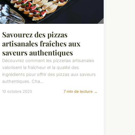
Savourez des pizzas
artisanales fraîches aux
saveurs authentiques
Découvrez comment les pizzerias artisanales
valorisent la fraîcheur et la qualité des
ingrédients pour offrir des pizzas aux saveurs
authentiques. Cha...
10 octobre 2025
7 min de lecture →