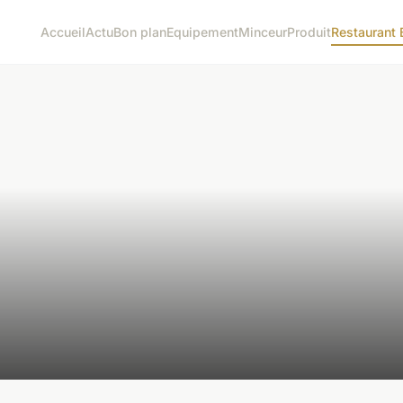
Accueil
Actu
Bon plan
Equipement
Minceur
Produit
Restaurant 