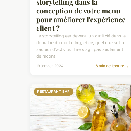
storytelling dans la
conception de votre menu
pour améliorer l'expérience
client ?
Le storytelling est devenu un outil clé dans le
domaine du marketing, et ce, quel que soit le
secteur d'activité. Il ne s'agit pas seulement
de racont...
19 janvier 2024
6 min de lecture →
RESTAURANT BAR