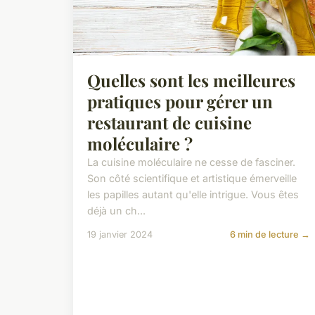
Quelles sont les meilleures
pratiques pour gérer un
restaurant de cuisine
moléculaire ?
La cuisine moléculaire ne cesse de fasciner.
Son côté scientifique et artistique émerveille
les papilles autant qu'elle intrigue. Vous êtes
déjà un ch...
19 janvier 2024
6 min de lecture →