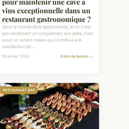
pour maintenir une cave à
vins exceptionnelle dans un
restaurant gastronomique ?
Dans le monde de la gastronomie, le vin n'est
pas seulement un complément aux plats, il est
aussi un acteur majeur qui contribue à la
satisfaction de ...
19 janvier 2024
6 min de lecture →
RESTAURANT BAR