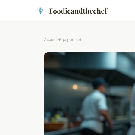
Foodieandthechef
Accueil
›
Equipement