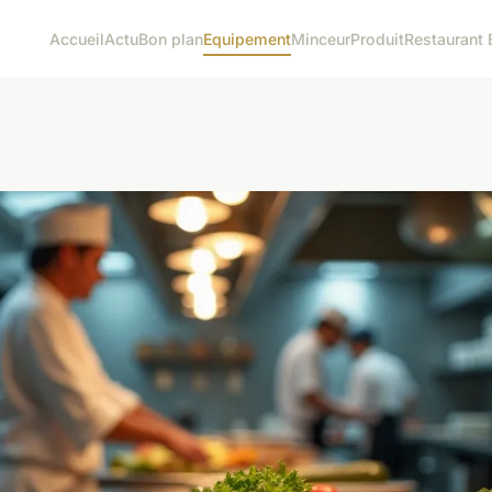
Accueil
Actu
Bon plan
Equipement
Minceur
Produit
Restaurant 