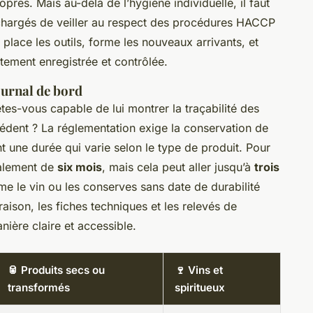
pres. Mais au-delà de l’hygiène individuelle, il faut
chargés de veiller au respect des procédures HACCP
 place les outils, forme les nouveaux arrivants, et
tement enregistrée et contrôlée.
urnal de bord
êtes-vous capable de lui montrer la traçabilité des
cédent ? La réglementation exige la conservation de
t une durée qui varie selon le type de produit. Pour
ralement de
six mois
, mais cela peut aller jusqu’à
trois
e le vin ou les conserves sans date de durabilité
raison, les fiches techniques et les relevés de
ière claire et accessible.
🥫 Produits secs ou
🍷 Vins et
transformés
spiritueux