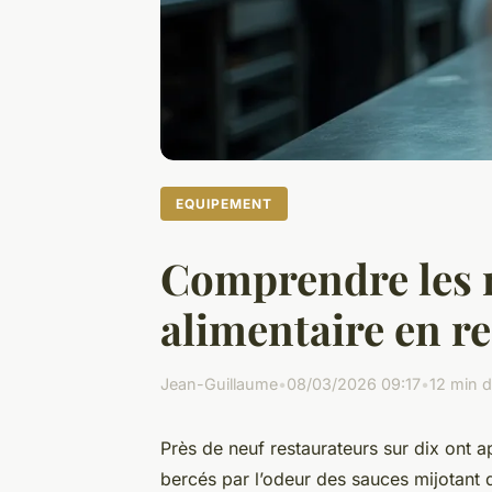
EQUIPEMENT
Comprendre les r
alimentaire en r
Jean-Guillaume
•
08/03/2026 09:17
•
12 min d
Près de neuf restaurateurs sur dix ont a
bercés par l’odeur des sauces mijotant 