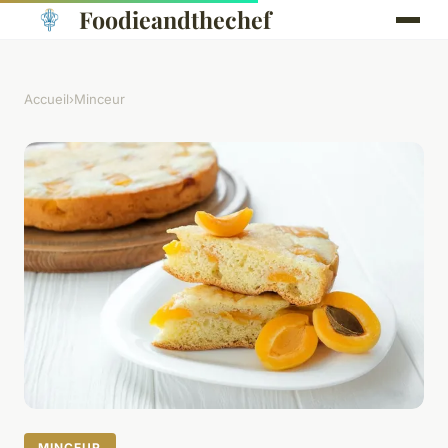
Foodieandthechef
Accueil
›
Minceur
MINCEUR