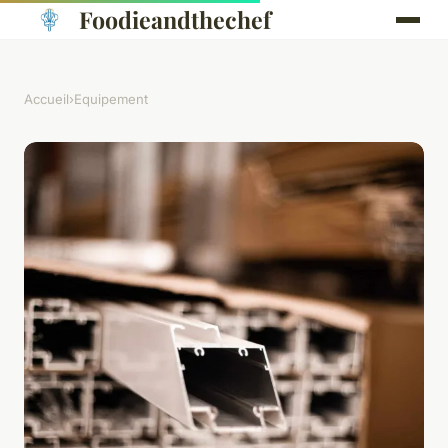
Foodieandthechef
Accueil
›
Equipement