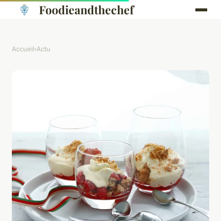
Foodieandthechef
Accueil
›
Actu