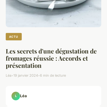
ACTU
Les secrets d'une dégustation de
fromages réussie : Accords et
présentation
Léa
•
19 janvier 2024
•
6 min de lecture
Léa
L