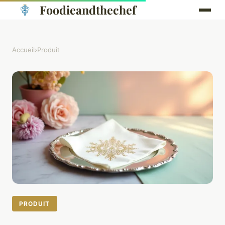
Foodieandthechef
Accueil
›
Produit
PRODUIT