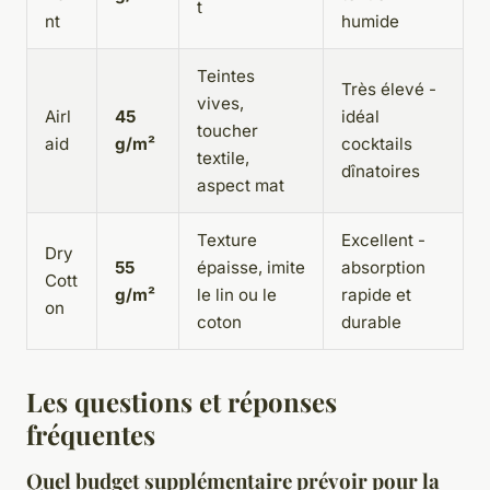
t
nt
humide
Teintes
Très élevé -
vives,
Airl
45
idéal
toucher
aid
g/m²
cocktails
textile,
dînatoires
aspect mat
Texture
Excellent -
Dry
55
épaisse, imite
absorption
Cott
g/m²
le lin ou le
rapide et
on
coton
durable
Les questions et réponses
fréquentes
Quel budget supplémentaire prévoir pour la