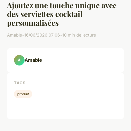
Ajoutez une touche unique avec
des serviettes cocktail
personnalisées
Amable
•
16/06/2026 07:06
•
10 min de lecture
Amable
A
TAGS
produit