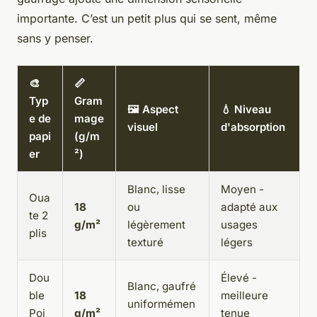
importante. C’est un petit plus qui se sent, même
sans y penser.
🎨
📏
Typ
Gram
🖼️ Aspect
💧 Niveau
e de
mage
visuel
d'absorption
papi
(g/m
er
²)
Blanc, lisse
Moyen -
Oua
18
ou
adapté aux
te 2
g/m²
légèrement
usages
plis
texturé
légers
Dou
Élevé -
Blanc, gaufré
ble
18
meilleure
uniformémen
Poi
g/m²
tenue