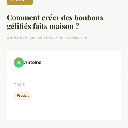
Comment créer des bonbons
gélifiés faits maison ?
Antoine
•
19 janvier 2024
•
5 min de lecture
Antoine
A
TAGS
Produit