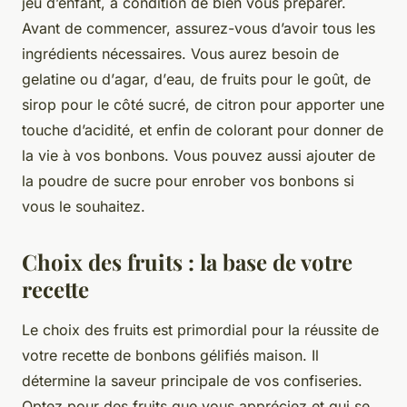
jeu d’enfant, à condition de bien vous préparer.
Avant de commencer, assurez-vous d’avoir tous les
ingrédients nécessaires. Vous aurez besoin de
gelatine
ou d’
agar,
d’
eau,
de
fruits
pour le goût, de
sirop
pour le côté sucré, de
citron
pour apporter une
touche d’acidité, et enfin de
colorant
pour donner de
la vie à vos bonbons. Vous pouvez aussi ajouter de
la
poudre
de sucre pour enrober vos bonbons si
vous le souhaitez.
Choix des fruits : la base de votre
recette
Le choix des fruits est primordial pour la réussite de
votre recette de bonbons gélifiés maison. Il
détermine la saveur principale de vos confiseries.
Optez pour des
fruits
que vous appréciez et qui se