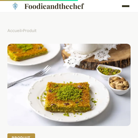
Foodieandthechef
Accueil
›
Produit
PRODUIT