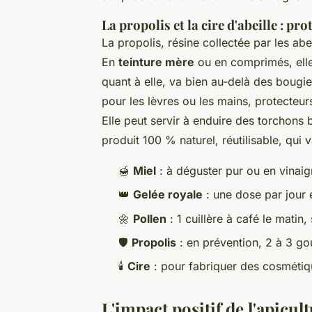
La propolis et la cire d'abeille : pro
La propolis, résine collectée par les abe
En
teinture mère
ou en comprimés, elle 
quant à elle, va bien au-delà des bougie
pour les lèvres ou les mains, protecteurs
Elle peut servir à enduire des torchons
produit 100 % naturel, réutilisable, qui v
🍯
Miel
: à déguster pur ou en vinaig
👑
Gelée royale
: une dose par jour
🌼
Pollen
: 1 cuillère à café le matin
🛡️
Propolis
: en prévention, 2 à 3 go
🕯️
Cire
: pour fabriquer des cosmétiqu
L'impact positif de l'apicult