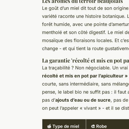
Les arômes du terroir beaujolais
Le goût d’un miel dit tout de son origine.
variété raconte une histoire botanique.
forêt humide, avec une pointe d’amertu
mentholé et son côté digestif. Le miel 
mosaïque des floraisons locales. Et c’est
change - et qui tient la route gustative
La garantie 'récolté et mis en pot pa
La traçabilité ? Non négociable. Un vrai
récolté et mis en pot par l’apiculteur »
courte, sans intermédiaire, sans mélang
pense, le label bio ne suffit pas : il fa
pas d’
ajouts d’eau ou de sucre
, pas de
on peut l’appeler « vivant » - et il se d
🍯 Type de miel
🎨 Robe