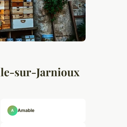
lle-sur-Jarnioux
Amable
A