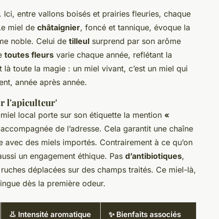
 Ici, entre vallons boisés et prairies fleuries, chaque
 Le miel de
châtaignier
, foncé et tannique, évoque la
me noble. Celui de
tilleul
surprend par son arôme
de
toutes fleurs
varie chaque année, reflétant la
 là toute la magie : un miel vivant, c’est un miel qui
ment, année après année.
r l'apiculteur'
 miel local porte sur son étiquette la mention
«
accompagnée de l’adresse. Cela garantit une chaîne
e avec des miels importés. Contrairement à ce qu’on
ut aussi un engagement éthique. Pas
d’antibiotiques
,
 ruches déplacées sur des champs traités. Ce miel-là,
istingue dès la première odeur.
👃 Intensité aromatique
✨ Bienfaits associés