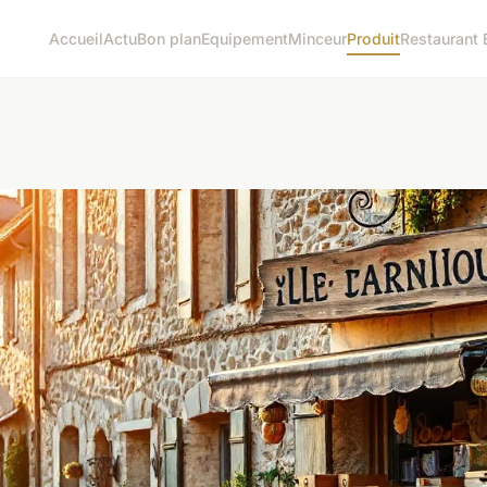
Accueil
Actu
Bon plan
Equipement
Minceur
Produit
Restaurant 