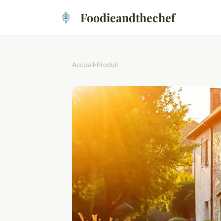
Foodieandthechef
Accueil
›
Produit