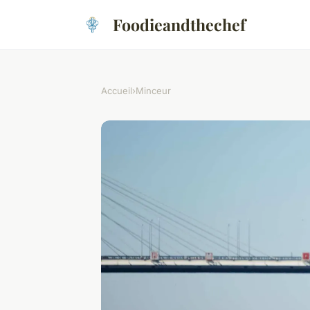
Foodieandthechef
Accueil
›
Minceur