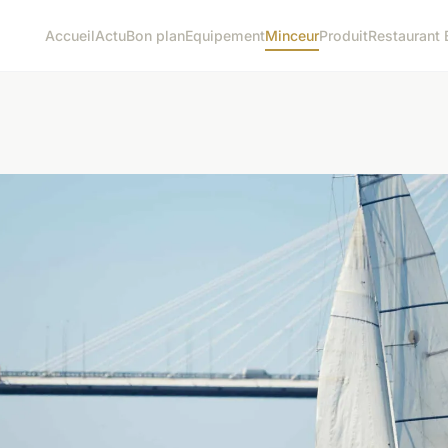
Accueil
Actu
Bon plan
Equipement
Minceur
Produit
Restaurant 