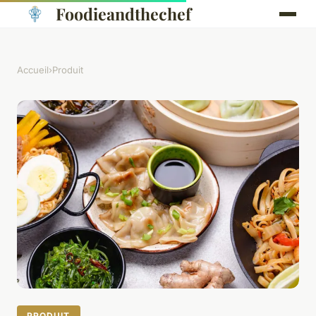
Foodieandthechef
Accueil
›
Produit
PRODUIT