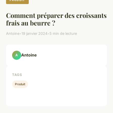
Comment préparer des croissants
frais au beurre ?
Antoine
•
19 janvier 2024
•
5 min de lecture
Antoine
A
TAGS
Produit